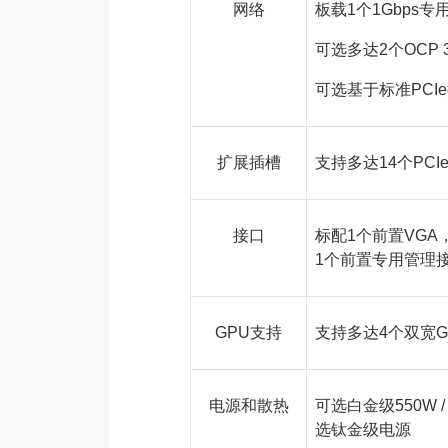
网络
板载1个1Gbps
可选多达2个OCP 
可选基于标准PCIe插
扩展插槽
支持多达14个PCIe
接口
标配1个前置VGA，
1个前置专用管理
GPU支持
支持多达4个双宽G
电源和散热
可选白金级550W / 8
选钛金级电源