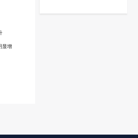
理服务解决方案”，为商业零售企业的
POS系统保驾护航，助力零售行业加速
门店部署，保障门店持续运营，使IT为
企业产生更多效益，提高商业收益，降
低经营风险。
升
明显增